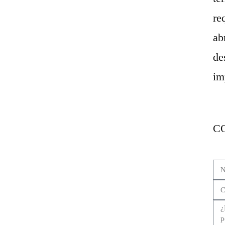
re
ab
de
im
C