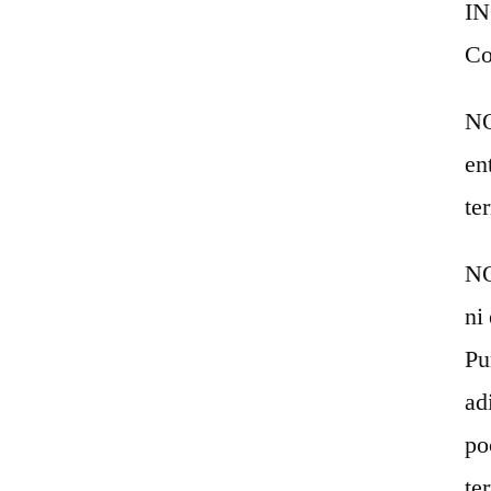
IN
Co
NO
en
te
NO
ni
Pu
ad
po
te