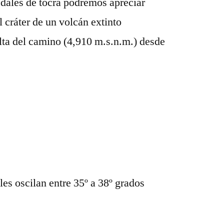
edales de tocra podremos apreciar
 cráter de un volcán extinto
lta del camino (4,910 m.s.n.m.) desde
es oscilan entre 35º a 38º grados