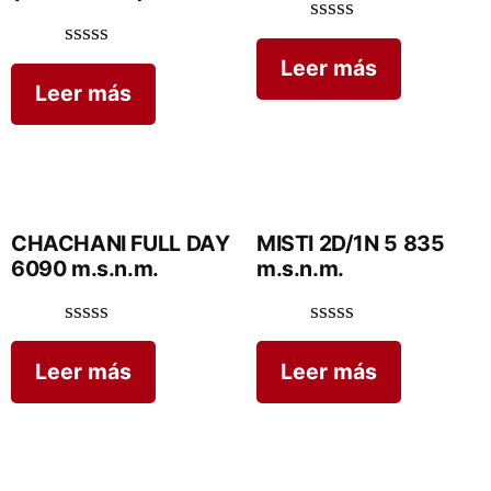
Valorado
en
Valorado
Leer más
0
en
Leer más
de
0
5
de
5
CHACHANI FULL DAY
MISTI 2D/1N 5 835
6090 m.s.n.m.
m.s.n.m.
Valorado
Valorado
en
en
Leer más
Leer más
0
0
de
de
5
5