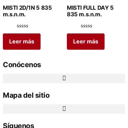
MISTI 2D/1N 5 835
MISTI FULL DAY 5
m.s.n.m.
835 m.s.n.m.
Valorado
Valorado
en
en
Leer más
Leer más
0
0
de
de
5
5
Conócenos
Mapa del sitio
Síguenos