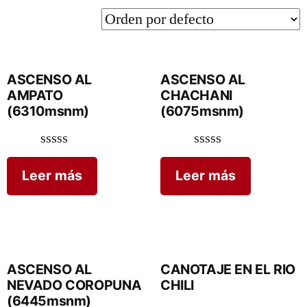
ASCENSO AL
ASCENSO AL
AMPATO
CHACHANI
(6310msnm)
(6075msnm)
Valorado
Valorado
en
en
Leer más
Leer más
0
0
de
de
5
5
ASCENSO AL
CANOTAJE EN EL RIO
NEVADO COROPUNA
CHILI
(6445msnm)