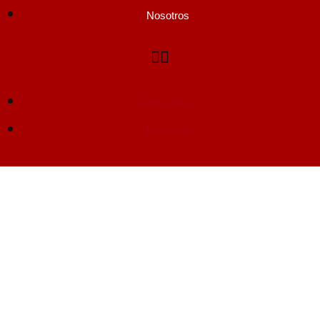
Nosotros
Contáctanos
Nosotros
Mapa del sitio
Home
Viaje en Perú
Trekking tours
Turismo clásico