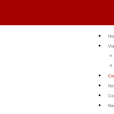
Ho
Via
Co
No
Co
Re