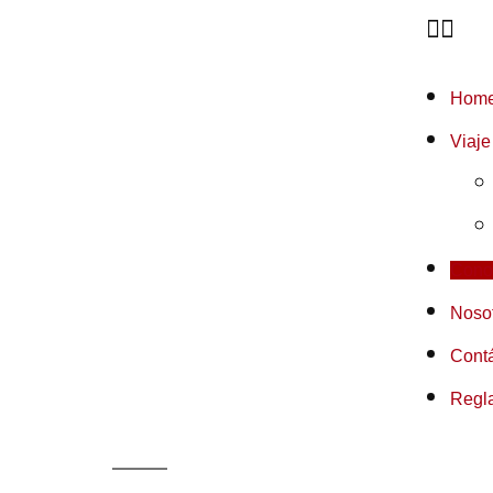
Hom
Viaje
Cono
Noso
Cont
Regl