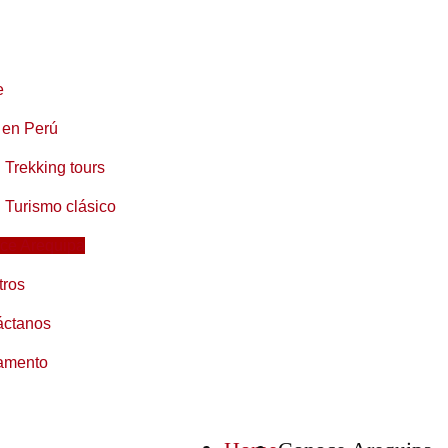
e
 en Perú
Trekking tours
Turismo clásico
ce Arequipa
tros
áctanos
amento