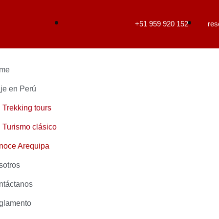
+51 959 920 152
res
me
je en Perú
Trekking tours
Turismo clásico
noce Arequipa
sotros
ntáctanos
glamento