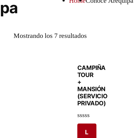
Home
Conoce Arequipa
ipa
Mostrando los 7 resultados
CAMPIÑA
TOUR
+
MANSIÓN
(SERVICIO
PRIVADO)
Valorado
en
L
0