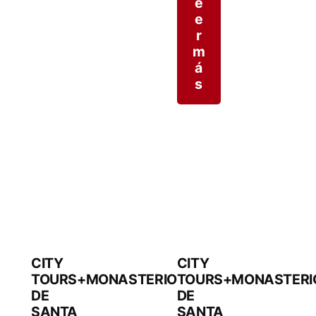
e
de
e
5
r
m
á
s
CITY
CITY
TOURS+MONASTERIO
TOURS+MONASTERI
DE
DE
SANTA
SANTA